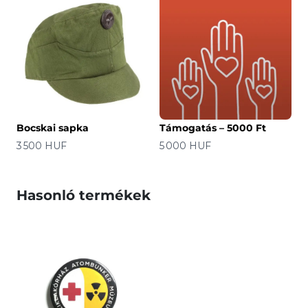
Bocskai sapka
Támogatás – 5000 Ft
Ár
Ár
3 500 HUF
5 000 HUF
Hasonló termékek