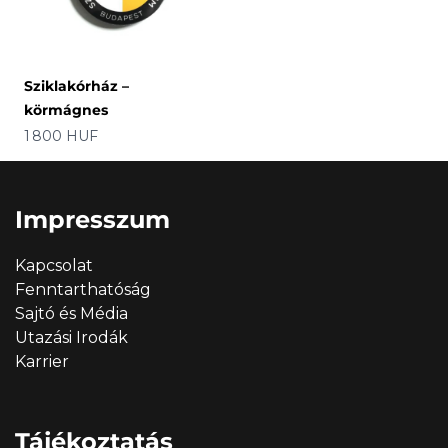
Sziklakórház –
körmágnes
Ár
1 800 HUF
Impresszum
Kapcsolat
Fenntarthatóság
Sajtó és Média
Utazási Irodák
Karrier
Tájékoztatás