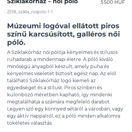
Sziklakórház – női póló
5 500 HUF
2518_szikla_noipolo-1-1
Múzeumi logóval ellátott piros
színű karcsúsított, galléros női
póló.
A Sziklakórház női pólója kényelmes és stílusos
ruhadarab a mindennapi életre. A póló kiváló
minőségű anyagból készült, amely puha és
kényelmes viseletet biztosít egész nap. Az elől
található Sziklakórház logó kiemeli az
egyediséget és a stílust. Piros színben és
különböző méretben kapható, így mindenki
megtalálhatja a számára megfelelő darabot.
Legyen szó egy könnyed sétáról a városban, vagy
egy aktív nappalról, ez a póló minden alkalomra
tökéletes választás.