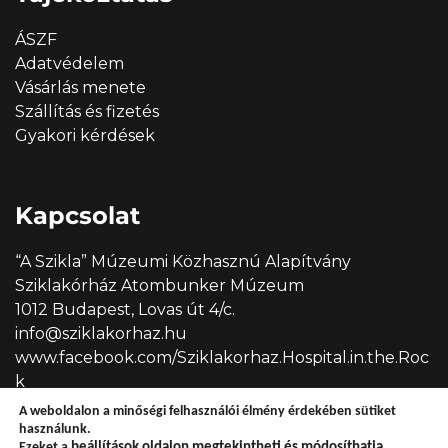
ÁSZF
Adatvédelem
Vásárlás menete
Szállítás és fizetés
Gyakori kérdések
Kapcsolat
“A Szikla” Múzeumi Közhasznú Alapítvány
Sziklakórház Atombunker Múzeum
1012 Budapest, Lovas út 4/c.
info@sziklakorhaz.hu
www.facebook.com/Sziklakorhaz.Hospital.in.the.Roc
k
A weboldalon a minőségi felhasználói élmény érdekében sütiket
használunk.
Ezeket a
beállítások
oldalon megtekintheti és módosíthatja.