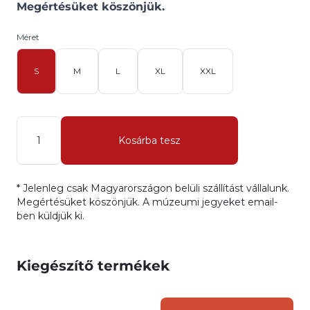
Megértésüket köszönjük.
Méret
S
M
L
XL
XXL
Mennyiség
Kosárba tesz
* Jelenleg csak Magyarországon belüli szállítást vállalunk.
Megértésüket köszönjük. A múzeumi jegyeket email-
ben küldjük ki.
Kiegészítő termékek