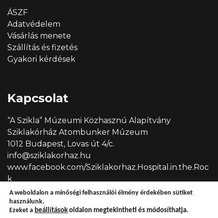
ÁSZF
Adatvédelem
Vásárlás menete
Szállítás és fizetés
Gyakori kérdések
Kapcsolat
“A Szikla” Múzeumi Közhasznú Alapítvány
Sziklakórház Atombunker Múzeum
1012 Budapest, Lovas út 4/c.
info@sziklakorhaz.hu
www.facebook.com/Sziklakorhaz.Hospital.in.the.Roc
k
A weboldalon a minőségi felhasználói élmény érdekében sütiket
használunk.
Ezeket a
beállítások
oldalon megtekintheti és módosíthatja.