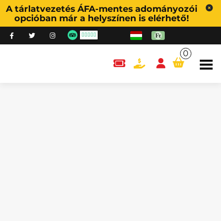
A tárlatvezetés ÁFA-mentes adományozói
opcióban már a helyszínen is elérhető!
0
content.cart