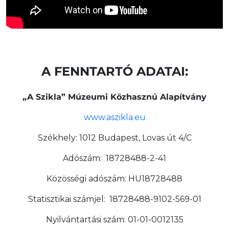
A FENNTARTÓ ADATAI:
„A Szikla” Múzeumi Közhasznú Alapítvány
www.aszikla.eu
Székhely: 1012 Budapest, Lovas út 4/C
Adószám: 18728488-2-41
Közösségi adószám: HU18728488
Statisztikai számjel: 18728488-9102-569-01
Nyilvántartási szám: 01-01-0012135