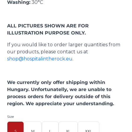
Washing:
30°C
ALL PICTURES SHOWN ARE FOR
ILLUSTRATION PURPOSE ONLY.
If you would like to order larger quantities from
our products, please contact us at
shop@hospitalintherock.eu
.
We currently only offer shipping within
Hungary. Unfortunatelly, we are unable to
process orders for delivery outside of this
region. We appreciate your understanding.
Size
S
M
L
XL
XXL