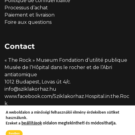
Politique de confidentialité
Processus d’achat
Paiement et livraison
Foire aux questions
Contact
« The Rock » Museum Fondation d’utilité publique
Musée de l’Hôpital dans le rocher et de l’Abri
antiatomique
1012 Budapest, Lovas út 4/c.
info@sziklakorhaz.hu
www.facebook.com/Sziklakorhaz.Hospital.in.the.Roc
k
A weboldalon a minőségi felhasználói élmény érdekében sütiket
használunk.
Ezeket a
beállítások
oldalon megtekintheti és módosíthatja.
Copyright © 2026 Sziklakórház
Rendben