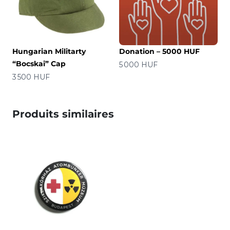
Hungarian Militarty
Donation – 5000 HUF
“Bocskai” Cap
Prix
5 000 HUF
Prix
3 500 HUF
Produits similaires