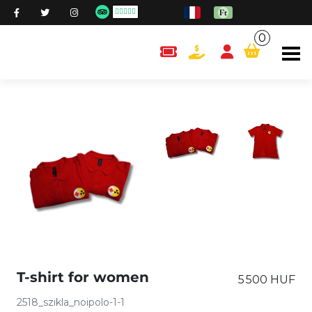
0
content.cart
T-shirt for women
5 500 HUF
2518_szikla_noipolo-1-1