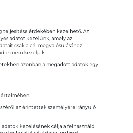
ég teljesítése érdekében kezelhető. Az
lyes adatot kezelünk, amely az
datait csak a cél megvalósulásához
módon nem kezeljük.
 esetekben azonban a megadott adatok egy
e értelmében.
széről az érintettek személyére irányuló
az adatok kezelésének célja a felhasználó