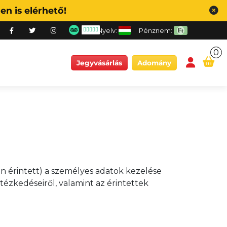
n is elérhető!
Nyelv:
Pénznem:
0
conten
Jegyvásárlás
Adomány
 érintett) a személyes adatok kezelése
ézkedéseiről, valamint az érintettek