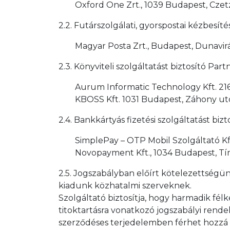
Oxford One Zrt., 1039 Budapest, Czetz 
2.2. Futárszolgálati, gyorspostai kézbesí
Magyar Posta Zrt., Budapest, Dunavirág
2.3. Könyviteli szolgáltatást biztosító Par
Aurum Informatic Technology Kft. 216
KBOSS Kft. 1031 Budapest, Záhony utc
2.4. Bankkártyás fizetési szolgáltatást biz
SimplePay – OTP Mobil Szolgáltató Kft
Novopayment Kft., 1034 Budapest, Tí
2.5. Jogszabályban előírt kötelezettségü
kiadunk közhatalmi szerveknek.
Szolgáltató biztosítja, hogy harmadik fél
titoktartásra vonatkozó jogszabályi rende
szerződéses terjedelemben férhet hozzá a