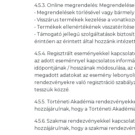
4.5.3. Online megrendelés: Megrendelések f
• Megrendelések törlésével vagy bármely
• Visszárus termékek kezelése a vonatko
• Termékek ellenértékének visszatérítés
• Támogató jellegű szolgáltatások biztosí
érintően az érintett által hozzánk intéze
4.5.4. Regisztrált eseményekkel kapcsolat
az adott eseménnyel kapcsolatos informác
időpontjának / hosszának módosulása, az e
megadott adatokat az esemény lebonyolít
rendezvényekre való regisztráció szabály
tesszük közzé.
4.5.5. Történeti Akadémia rendezvényekkel
hozzájárulnak, hogy a Történeti Akadémi
4.5.6. Szakmai rendezvényekkel kapcsolat
hozzájárulnak, hogy a szakmai rendezvén