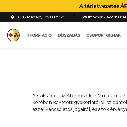
A tárlatvezetés Á
1012 Budapest, Lovas út 4/c.
info@sziklakorhaz.e
INFORMÁCIÓ
DÍJSZABÁS
CSOPORTOKNAK
A Sziklakórház Atombunker Múzeum üzemel
körében követett gyakorlatáról, az adato
ezzel kapcsolatos jogairól, és azok érvény