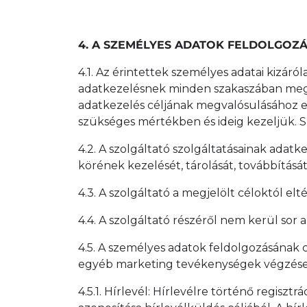
4. A SZEMÉLYES ADATOK FELDOLGOZ
4.1. Az érintettek személyes adatai kizár
adatkezelésnek minden szakaszában meg ke
adatkezelés céljának megvalósulásához el
szükséges mértékben és ideig kezeljük. 
4.2. A szolgáltató szolgáltatásainak ada
körének kezelését, tárolását, továbbításá
4.3. A szolgáltató a megjelölt céloktól el
4.4. A szolgáltató részéről nem kerül sor
4.5. A személyes adatok feldolgozásának c
egyéb marketing tevékenységek végzése,
4.5.1. Hírlevél: Hírlevélre történő regisz