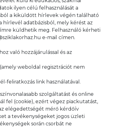
levelet küld ki edukációs, szakmai
datok ilyen célú felhasználását a
sból a kiküldött hírlevek végén található
a hírlevél adatbázisból, mely kérést az
 címre küldhetik meg. Felhasználó kérheti
@sziklakorhaz.hu e-mail címen.
hoz való hozzájárulással és az
 (amely weboldal regisztrációt nem
l-feliratkozás link használatával.
egszínvonalasabb szolgáltatást és online
ál fel (cookie), ezért végez piackutatást,
 az elégedettségét mérő kérdőív
eket a tevékenységeket jogos üzleti
evékenységek során csorbát ne