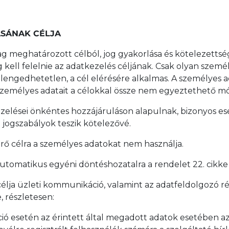
ÁSÁNAK CÉLJA
ólag meghatározott célból, jog gyakorlása és kötelezetts
ll felelnie az adatkezelés céljának. Csak olyan szemé
engedhetetlen, a cél elérésére alkalmas. A személyes a
Személyes adatait a célokkal össze nem egyeztethető 
tkezelései önkéntes hozzájáruláson alapulnak, bizonyos
t jogszabályok teszik kötelezővé.
térő célra a személyes adatokat nem használja.
 automatikus egyéni döntéshozatalra a rendelet 22. cikk
élja üzleti kommunikáció, valamint az adatfeldolgozó ré
 részletesen:
tráció esetén az érintett által megadott adatok esetében 