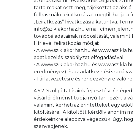
azonosítása hírlevélküldés céljából. A hír
tartalmakat oszt meg, tájékoztat az akciói
felhasználó leiratkozással megtilthatja, a
„Leiratkozás” hivatkozásra kattintva. Term
info@sziklakorhaz.hu email címen jelenth
továbbá adatainak módosítását, valamint 
Hírlevél feliratkozás módjai:
• A www.sziklakorhaz.hu és www.aszikla.hu 
adatkezelési szabályzat elfogadásával.
• A www.sziklakorhaz.hu és www.aszikla.hu
eredményez) és az adatkezelési szabályza
• Tárlatvezetésre és rendezvényre való regi
4.5.2. Szolgáltatásaink fejlesztése / elége
vásárlói élményt tudja nyújtani, ezért a vá
valamint kérheti az érintetteket egy ado
kitöltésére. A kitöltött kérdőív anoním m
érdekeinkre alapozva végezzük, úgy, hogy
szenvedjenek.