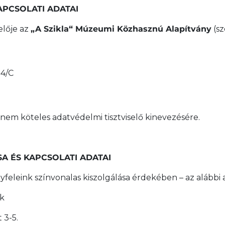
APCSOLATI ADATAI
elője az
„A Szikla“ Múzeumi Közhasznú Alapítvány
(sz
 4/C
 nem köteles adatvédelmi tisztviselő kinevezésére.
A ÉS KAPCSOLATI ADATAI
yfeleink színvonalas kiszolgálása érdekében – az alábbi
ok
 3-5.