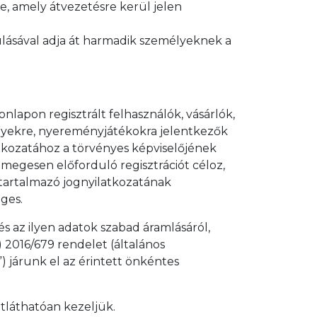
e, amely átvezetésre kerül jelen
rulásával adja át harmadik személyeknek a
onlapon regisztrált felhasználók, vásárlók,
ményekre, nyereményjátékokra jelentkezők
tkozatához a törvényes képviselőjének
ömegesen előforduló regisztrációt céloz,
 tartalmazó jognyilatkozatának
ges.
 az ilyen adatok szabad áramlásáról,
 2016/679 rendelet (általános
) járunk el az érintett önkéntes
átláthatóan kezeljük.