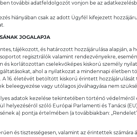
vőben további adatfeldolgozót vonjon be az adatkezelésb
kezés hiányában csak az adott Ügyfél kifejezett hozzájá
t.
ÁSÁNAK JOGALAPJA
ntes, tájékozott, és határozott hozzájárulása alapján, a h
re csoportot regisztrálók valamint rendezvényekre, ese
n és korlátozottan cselekvőképes kiskorú személy nyila
gáltatásokat, ahol a nyilatkozat a mindennapi életben t
 16. életévét betöltött kiskorú érintett hozzájárulását
ek beleegyezése vagy utólagos jóváhagyása nem szüksé
yes adatok kezelése tekintetében történő védelméről és
ül helyezéséről szóló Európai Parlamenti és Tanácsi (EU)
ésének a) pontja értelmében (a továbbiakban: „Rendelet”
erűen és tisztességesen, valamint az érintettek számára 