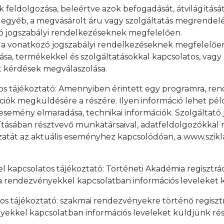
eldolgozása, beleértve azok befogadását, átvilágítását, k
 egyéb, a megvásárolt áru vagy szolgáltatás megrendelé
zó jogszabályi rendelkezéseknek megfelelően.
e a vonatkozó jogszabályi rendelkezéseknek megfelelőe
tása, termékekkel és szolgáltatásokkal kapcsolatos, vagy
tt kérdések megválaszolása.
os tájékoztató: Amennyiben érintett egy programra, rend
iók megküldésére a részére. Ilyen információ lehet pé
semény elmaradása, technikai információk. Szolgáltató j
ásában résztvevő munkatársaival, adatfeldolgozókkal me
zatát az aktuális eseményhez kapcsolódóan, a www.szik
 kapcsolatos tájékoztató: Történeti Akadémia regisztrác
a rendezvényekkel kapcsolatban információs leveleket 
os tájékoztató: szakmai rendezvényekre történő regisztr
yekkel kapcsolatban információs leveleket küldjünk ré