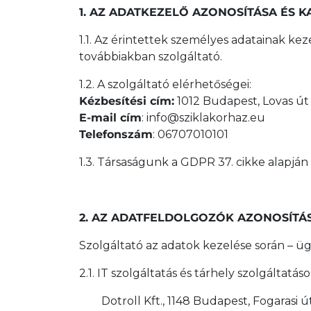
1. AZ ADATKEZELŐ AZONOSÍTÁSA ÉS K
1.1. Az érintettek személyes adatainak kez
továbbiakban szolgáltató.
1.2. A szolgáltató elérhetőségei:
Kézbesítési cím:
1012 Budapest, Lovas út
E-mail cím
: info@sziklakorhaz.eu
Telefonszám
: 06707010101
1.3. Társaságunk a GDPR 37. cikke alapján
2. AZ ADATFELDOLGOZÓK AZONOSÍTÁS
Szolgáltató az adatok kezelése során – üg
2.1. IT szolgáltatás és tárhely szolgáltatás
Dotroll Kft., 1148 Budapest, Fogarasi út