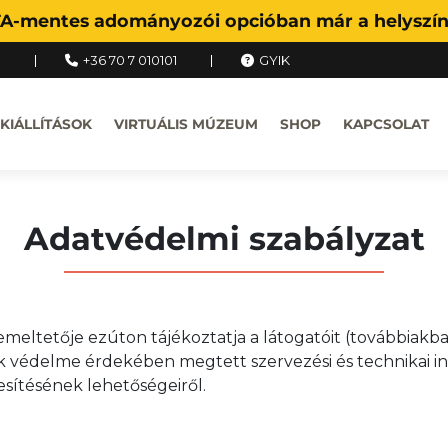
FA-mentes adományozói opcióban már a helyszíne
u
+36 70 7 010101
GYIK
KIÁLLÍTÁSOK
VIRTUÁLIS MÚZEUM
SHOP
KAPCSOLAT
Adatvédelmi szabályzat
tetője ezúton tájékoztatja a látogatóit (továbbiakban
k védelme érdekében megtett szervezési és technikai int
esítésének lehetőségeiről.