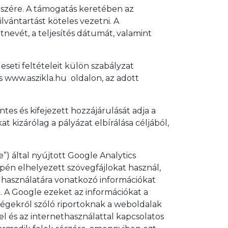
észére. A támogatás keretében az
vántartást köteles vezetni. A
evét, a teljesítés dátumát, valamint
eti feltételeit külön szabályzat
s www.aszikla.hu oldalon, az adott
tes és kifejezett hozzájárulását adja a
 kizárólag a pályázat elbírálása céljából,
”) által nyújtott Google Analytics
gépén elhelyezett szövegfájlokat használ,
l használatára vonatkozó információkat
a. A Google ezeket az információkat a
ségekről szóló riportoknak a weboldalak
l és az internethasználattal kapcsolatos