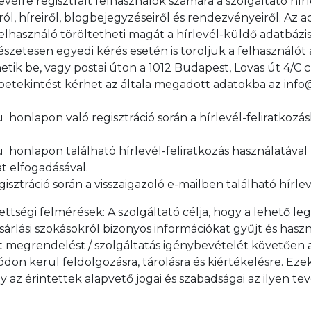
levélre regisztrált felhasználók számára a szolgáltató hír
ról, híreiről, blogbejegyzéseiről és rendezvényeiről. Az a
 felhasználó töröltetheti magát a hírlevél-küldő adatbázi
észetesen egyedi kérés esetén is töröljük a felhasználót 
etik be, vagy postai úton a 1012 Budapest, Lovas út 4/C
betekintést kérhet az általa megadott adatokba az info
honlapon való regisztráció során a hírlevél-feliratkozás
 honlapon található hírlevél-feliratkozás használatával
t elfogadásával.
sztráció során a visszaigazoló e-mailben található hírlevé
dettségi felmérések: A szolgáltató célja, hogy a lehető l
sárlási szokásokról bizonyos információkat gyűjt és haszn
tt megrendelést / szolgáltatás igénybevételét követően
ódon kerül feldolgozásra, tárolásra és kiértékelésre. Ez
 az érintettek alapvető jogai és szabadságai az ilyen t