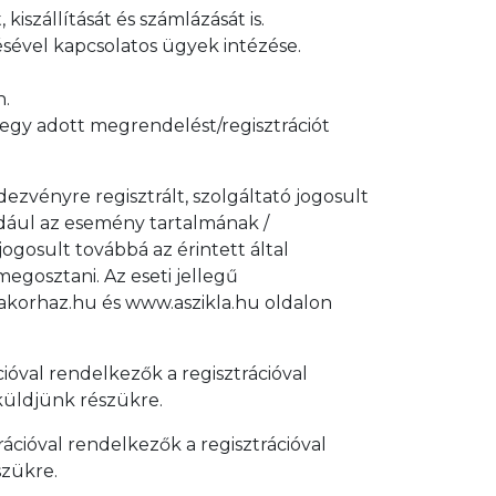
iszállítását és számlázását is.
sével kapcsolatos ügyek intézése.
n.
 egy adott megrendelést/regisztrációt
ezvényre regisztrált, szolgáltató jogosult
ldául az esemény tartalmának /
ogosult továbbá az érintett által
gosztani. Az eseti jellegű
lakorhaz.hu és www.aszikla.hu oldalon
ióval rendelkezők a regisztrációval
küldjünk részükre.
ációval rendelkezők a regisztrációval
szükre.