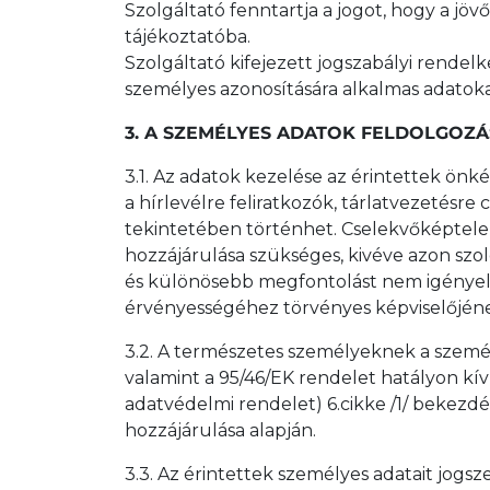
Szolgáltató fenntartja a jogot, hogy a jö
tájékoztatóba.
Szolgáltató kifejezett jogszabályi rendel
személyes azonosítására alkalmas adatoka
3. A SZEMÉLYES ADATOK FELDOLGOZ
3.1. Az adatok kezelése az érintettek önké
a hírlevélre feliratkozók, tárlatvezetés
tekintetében történhet. Cselekvőképtele
hozzájárulása szükséges, kivéve azon szol
és különösebb megfontolást nem igényel. A
érvényességéhez törvényes képviselőjén
3.2. A természetes személyeknek a személ
valamint a 95/46/EK rendelet hatályon kív
adatvédelmi rendelet) 6.cikke /1/ bekezd
hozzájárulása alapján.
3.3. Az érintettek személyes adatait jogsz