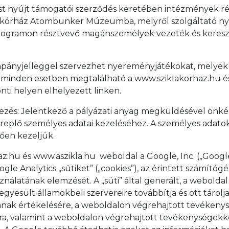
ást nyújt támogatói szerződés keretében intézmények r
akórház Atombunker Múzeumba, melyről szolgáltató nyil
programon résztvevő magánszemélyek vezeték és keresztn
pányjelleggel szervezhet nyereményjátékokat, melyek es
ta minden esetben megtalálható a www.sziklakorhaz.hu é
i helyen elhelyezett linken.
tkezés: Jelentkező a pályázati anyag megküldésével önkén
replő személyes adatai kezeléséhez. A személyes adatokat
lően kezeljük.
az.hu és www.aszikla.hu weboldal a Google, Inc. („Google
oogle Analytics „sütiket” („cookies”), az érintett számító
ználatának elemzését. A „süti” által generált, a webolda
egyesült államokbeli szervereire továbbítja és ott tárolj
tának értékelésére, a weboldalon végrehajtott tevékeny
ára, valamint a weboldalon végrehajtott tevékenységekke