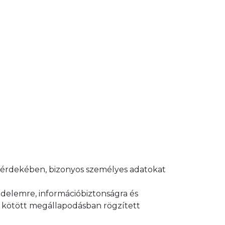
me érdekében, bizonyos személyes adatokat
édelemre, információbiztonságra és
el kötött megállapodásban rögzített