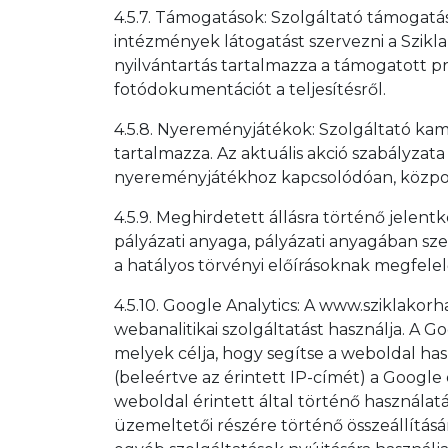
4.5.7. Támogatások: Szolgáltató támogat
intézmények látogatást szervezni a Szikl
nyilvántartás tartalmazza a támogatott 
fotódokumentációt a teljesítésről.
4.5.8. Nyereményjátékok: Szolgáltató kam
tartalmazza. Az aktuális akció szabályza
nyereményjátékhoz kapcsolódóan, központ
4.5.9. Meghirdetett állásra történő jelen
pályázati anyaga, pályázati anyagában sze
a hatályos törvényi előírásoknak megfele
4.5.10. Google Analytics: A www.sziklakorh
webanalitikai szolgáltatást használja. A G
melyek célja, hogy segítse a weboldal has
(beleértve az érintett IP-címét) a Google 
weboldal érintett által történő használa
üzemeltetői részére történő összeállítás