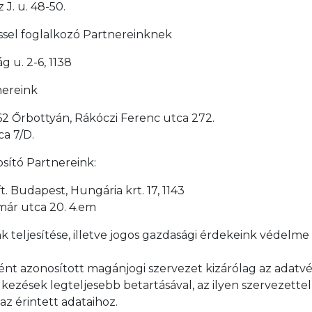
J. u. 48-50.
téssel foglalkozó Partnereinknek
 u. 2-6, 1138
tnereink
2 Őrbottyán, Rákóczi Ferenc utca 272.
a 7/D.
tosító Partnereink:
. Budapest, Hungária krt. 17, 1143
már utca 20. 4.em
nk teljesítése, illetve jogos gazdasági érdekeink védel
ként azonosított magánjogi szervezet kizárólag az adatv
lkezések legteljesebb betartásával, az ilyen szervezett
z érintett adataihoz.