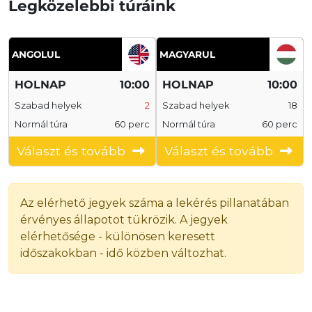
Legközelebbi túráink
ANGOLUL
MAGYARUL
HOLNAP
10:00
HOLNAP
10:00
Szabad helyek
2
Szabad helyek
18
Normál túra
60 perc
Normál túra
60 perc
Választ és tovább
Választ és tovább
Az elérhető jegyek száma a lekérés pillanatában
érvényes állapotot tükrözik. A jegyek
elérhetősége - különösen keresett
időszakokban - idő közben változhat.