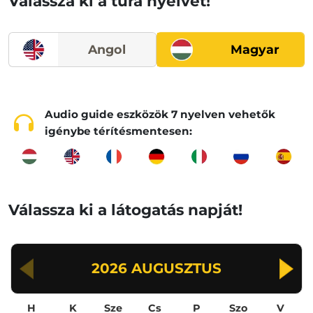
Válassza ki a túra nyelvét!
Angol
Magyar
Audio guide eszközök 7 nyelven vehetők
igénybe térítésmentesen:
Válassza ki a látogatás napját!
2026
AUGUSZTUS
H
K
Sze
Cs
P
Szo
V