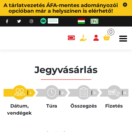
A tárlatvezetés ÁFA-mentes adományozói
opcióban már a helyszínen is elérhető!
0
content.cart
Jegyvásárlás
Fizetés
Dátum,
Túra
Összegzés
vendégek