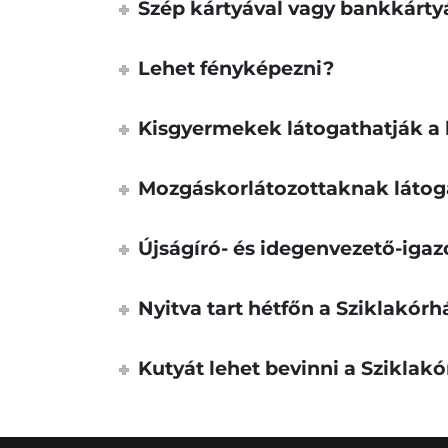
Szép kártyával vagy bankkártyá
Lehet fényképezni?
Kisgyermekek látogathatják a 
Mozgáskorlátozottaknak látog
Újságíró- és idegenvezető-igaz
Nyitva tart hétfőn a Sziklakórh
Kutyát lehet bevinni a Sziklak