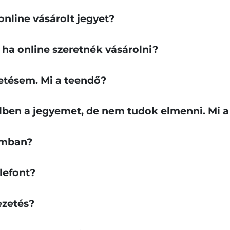
online vásárolt jegyet?
 ha online szeretnék vásárolni?
zetésem. Mi a teendő?
ben a jegyemet, de nem tudok elmenni. Mi a
umban?
lefont?
ezetés?