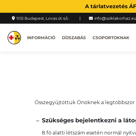
A tárlatvezetés Á
1012 Budapest, Lovas út 4/c.
info@sziklakorhaz.e
INFORMÁCIÓ
DÍJSZABÁS
CSOPORTOKNAK
Összegyűjtöttük Önöknek a legtöbbször 
Szükséges bejelentkezni a lát
8 fő alatti létszám esetén normál nyi