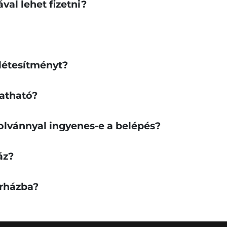
val lehet fizetni?
létesítményt?
atható?
olvánnyal ingyenes-e a belépés?
áz?
órházba?