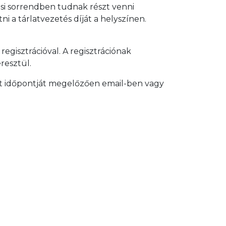
si sorrendben tudnak részt venni
i a tárlatvezetés díját a helyszínen.
egisztrációval. A regisztrációnak
resztül.
ett időpontját megelőzően email-ben vagy