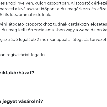
és angol nyelven, külön csoportban. A látogatók érkezé
rccel a kiválasztott időpont előtt megérkezni és kifizetn
5 fős létszámmal indulnak.
yéni látogatói csoportokhoz tudnak csatlakozni előzetes r
tt meg kell történnie email-ben vagy a weboldalon ke
 regisztráció legalább 2 munkanappal a látogatás tervez
n regisztrációt fogadni.
Sziklakórházat?
e jegyet vásárolni?