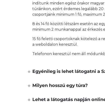
indítunk minden egész órakor magyar 
túráinkon, ezért érdemes legalább 20 pe
csoportjaink minimum 1 fő, maximum 2
8 és 14 fő közötti létszám esetén az eg
minimum 2 munkanappal az érkezés elő
15 fő feletti csoportoknak kötelező a
a weboldalon keresztül.
Telefonon keresztül nem áll módunkba
Egyénileg is lehet látogatni a 
Milyen hosszú egy túra?
Lehet a látogatás napján onlin