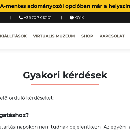
FA-mentes adományozói opcióban már a helyszíne
u
+36 70 7 010101
GYIK
KIÁLLÍTÁSOK
VIRTUÁLIS MÚZEUM
SHOP
KAPCSOLAT
Gyakori kérdések
előforduló kérdéseket:
ogatáshoz?
tvatartási napokon nem tudnak bejelentkezni. Az egyéni 