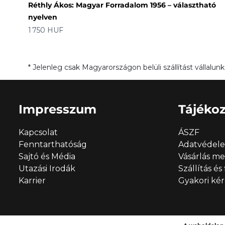
Réthly Ákos: Magyar Forradalom 1956 – választható
nyelven
Ár
1 750 HUF
* Jelenleg csak Magyarországon belüli szállítást vállal
Impresszum
Tájékoz
Kapcsolat
ÁSZF
Fenntarthatóság
Adatvédel
Sajtó és Média
Vásárlás m
Utazási Irodák
Szállítás és
Karrier
Gyakori ké