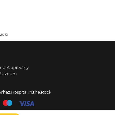
k ki.
nú Alapítvány
 Múzeum
haz.Hospital.in.the.Rock