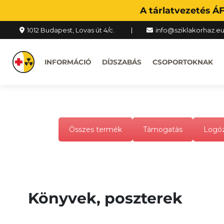
A tárlatvezetés Á
1012 Budapest, Lovas út 4/c.
info@sziklakorhaz.e
INFORMÁCIÓ
DÍJSZABÁS
CSOPORTOKNAK
Összes termék
Támogatás
Logóz
Könyvek, poszterek