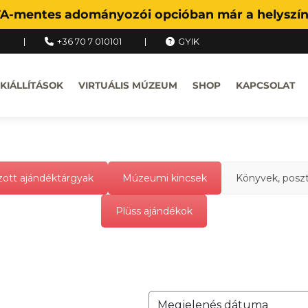
FA-mentes adományozói opcióban már a helyszíne
u
+36 70 7 010101
GYIK
KIÁLLÍTÁSOK
VIRTUÁLIS MÚZEUM
SHOP
KAPCSOLAT
ott ajándéktárgyak
Múzeumi kincsek
Könyvek, posz
Plüss ajándékok