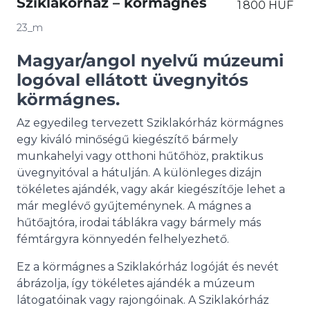
Sziklakórház – körmágnes
1 800 HUF
23_m
Magyar/angol nyelvű múzeumi
logóval ellátott üvegnyitós
körmágnes.
Az egyedileg tervezett Sziklakórház körmágnes
egy kiváló minőségű kiegészítő bármely
munkahelyi vagy otthoni hűtőhöz, praktikus
üvegnyitóval a hátulján. A különleges dizájn
tökéletes ajándék, vagy akár kiegészítője lehet a
már meglévő gyűjteménynek. A mágnes a
hűtőajtóra, irodai táblákra vagy bármely más
fémtárgyra könnyedén felhelyezhető.
Ez a körmágnes a Sziklakórház logóját és nevét
ábrázolja, így tökéletes ajándék a múzeum
látogatóinak vagy rajongóinak. A Sziklakórház