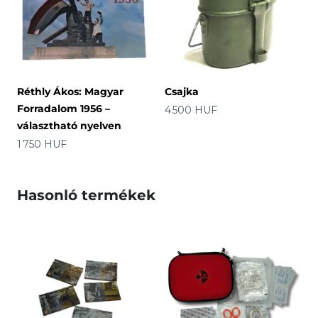
Réthly Ákos: Magyar
Csajka
Forradalom 1956 –
Ár
4 500 HUF
választható nyelven
Ár
1 750 HUF
Hasonló termékek