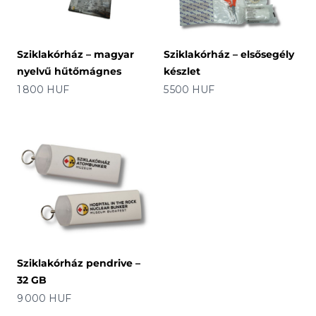
Sziklakórház – magyar
Sziklakórház – elsősegély
nyelvű hűtőmágnes
készlet
Ár
Ár
1 800 HUF
5 500 HUF
Sziklakórház pendrive –
32 GB
Ár
9 000 HUF