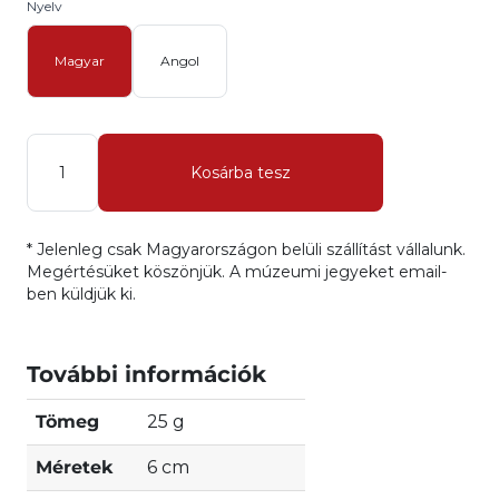
Nyelv
Magyar
Angol
Mennyiség
Kosárba tesz
* Jelenleg csak Magyarországon belüli szállítást vállalunk.
Megértésüket köszönjük. A múzeumi jegyeket email-
ben küldjük ki.
További információk
Tömeg
25 g
Méretek
6 cm