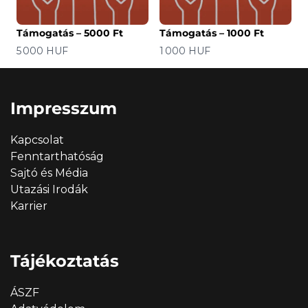
Támogatás – 5000 Ft
Támogatás – 1000 Ft
Ár
Ár
5 000 HUF
1 000 HUF
Impresszum
Kapcsolat
Fenntarthatóság
Sajtó és Média
Utazási Irodák
Karrier
Tájékoztatás
ÁSZF