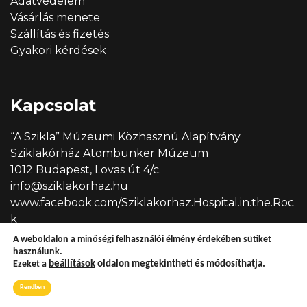
Adatvédelem
Vásárlás menete
Szállítás és fizetés
Gyakori kérdések
Kapcsolat
“A Szikla” Múzeumi Közhasznú Alapítvány
Sziklakórház Atombunker Múzeum
1012 Budapest, Lovas út 4/c.
info@sziklakorhaz.hu
www.facebook.com/Sziklakorhaz.Hospital.in.the.Roc
k
A weboldalon a minőségi felhasználói élmény érdekében sütiket
használunk.
Ezeket a
beállítások
oldalon megtekintheti és módosíthatja.
Copyright © 2026 Sziklakórház
Rendben