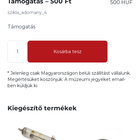
Támogatás – 500 Ft
500 HUF
szikla_adomany_4
Támogatás
Mennyiség
Kosárba tesz
* Jelenleg csak Magyarországon belüli szállítást vállalunk.
Megértésüket köszönjük. A múzeumi jegyeket email-
ben küldjük ki.
Kiegészítő termékek