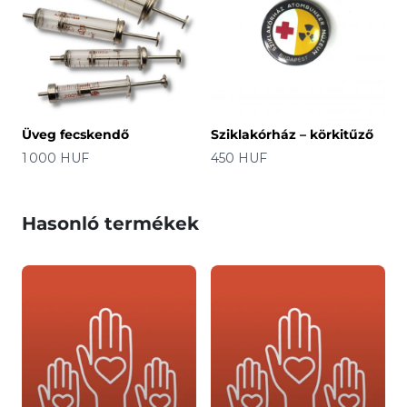
Üveg fecskendő
Sziklakórház – körkitűző
Ár
Ár
1 000 HUF
450 HUF
Hasonló termékek