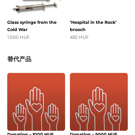
Glass syringe from the
‘Hospital in the Rock’
Cold War
brooch
价格
价格
1 000 HUF
450 HUF
替代产品
Donation – 1000 HUF
Donation – 5000 HUF