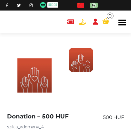
0
content.cart
Donation – 500 HUF
500 HUF
szikla_adomany_4