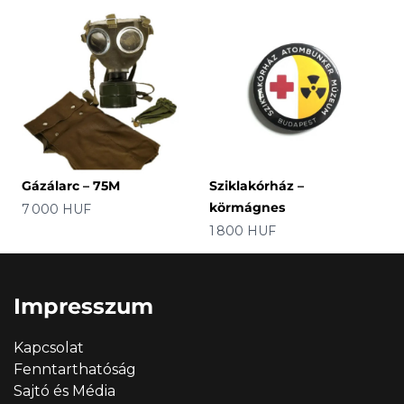
Gázálarc – 75M
Sziklakórház –
körmágnes
Ár
7 000 HUF
Ár
1 800 HUF
Impresszum
Kapcsolat
Fenntarthatóság
Sajtó és Média