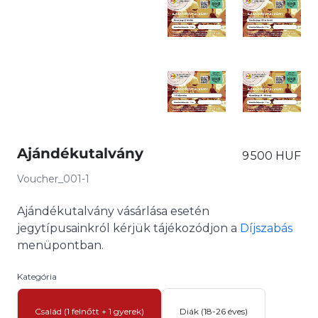
Ajándékutalvány
9 500 HUF
Voucher_001-1
Ajándékutalvány vásárlása esetén
jegytípusainkról kérjük tájékozódjon a
Díjszabás
menüpontban.
Kategória
Család (1 felnőtt + 1 gyerek)
Diák (18-26 éves)