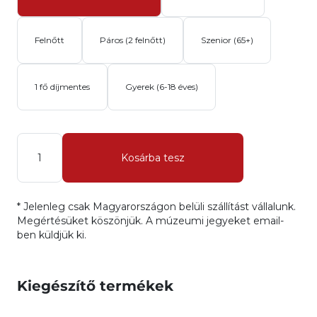
Felnőtt
Páros (2 felnőtt)
Szenior (65+)
1 fő díjmentes
Gyerek (6-18 éves)
Mennyiség
Kosárba tesz
* Jelenleg csak Magyarországon belüli szállítást vállalunk.
Megértésüket köszönjük. A múzeumi jegyeket email-
ben küldjük ki.
Kiegészítő termékek