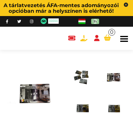
A tárlatvezetés ÁFA-mentes adományozói
opcióban már a helyszínen is elérhető!
0
content.cart