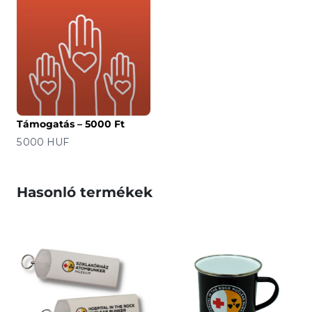
Támogatás – 5000 Ft
Ár
5 000 HUF
Hasonló termékek