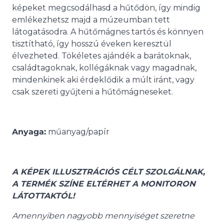
képeket megcsodálhasd a hűtődön, így mindig
emlékezhetsz majd a múzeumban tett
látogatásodra. A hűtőmágnes tartós és könnyen
tisztítható, így hosszú éveken keresztül
élvezheted. Tökéletes ajándék a barátoknak,
családtagoknak, kollégáknak vagy magadnak,
mindenkinek aki érdeklődik a múlt iránt, vagy
csak szereti gyűjteni a hűtőmágneseket.
Anyaga:
műanyag/papír
A KÉPEK ILLUSZTRÁCIÓS CÉLT SZOLGÁLNAK,
A TERMÉK SZÍNE ELTÉRHET A MONITORON
LÁTOTTAKTÓL!
Amennyiben nagyobb mennyiséget szeretne