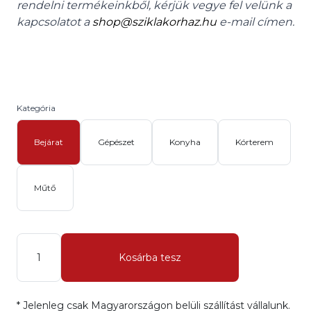
rendelni termékeinkből, kérjük vegye fel velünk a
kapcsolatot a
shop@sziklakorhaz.hu
e-mail címen.
Kategória
Bejárat
Gépészet
Konyha
Kórterem
Műtő
Mennyiség
Kosárba tesz
* Jelenleg csak Magyarországon belüli szállítást vállalunk.