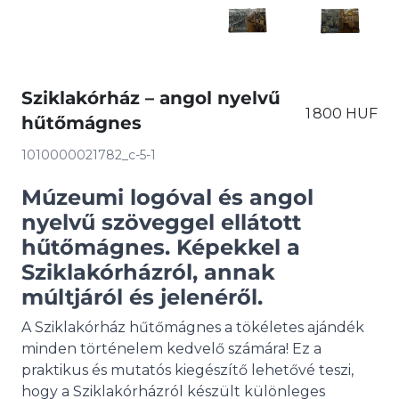
Sziklakórház – angol nyelvű
1 800 HUF
hűtőmágnes
1010000021782_c-5-1
Múzeumi logóval és angol
nyelvű szöveggel ellátott
hűtőmágnes. Képekkel a
Sziklakórházról, annak
múltjáról és jelenéről.
A Sziklakórház hűtőmágnes a tökéletes ajándék
minden történelem kedvelő számára! Ez a
praktikus és mutatós kiegészítő lehetővé teszi,
hogy a Sziklakórházról készült különleges