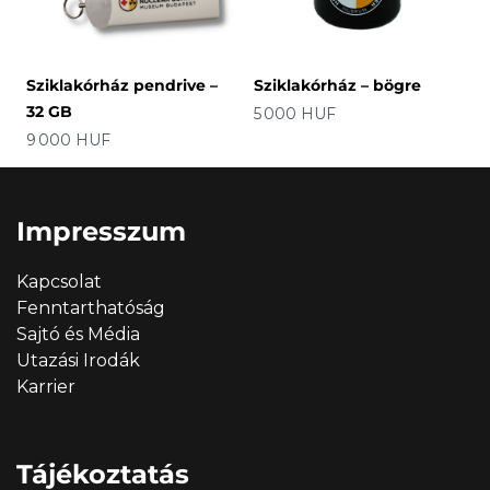
Sziklakórház pendrive –
Sziklakórház – bögre
32 GB
Ár
5 000 HUF
Ár
9 000 HUF
Impresszum
Kapcsolat
Fenntarthatóság
Sajtó és Média
Utazási Irodák
Karrier
Tájékoztatás