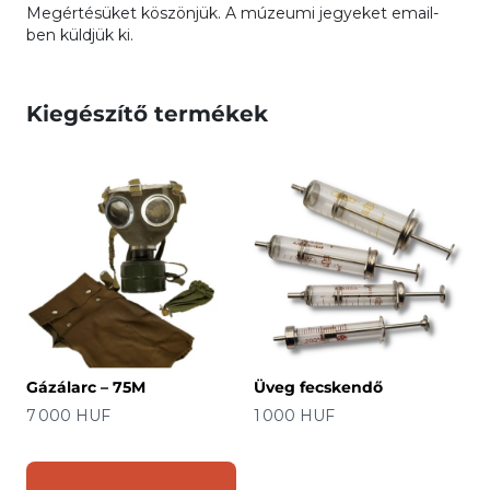
Megértésüket köszönjük. A múzeumi jegyeket email-
ben küldjük ki.
Kiegészítő termékek
Gázálarc – 75M
Üveg fecskendő
Ár
Ár
7 000 HUF
1 000 HUF