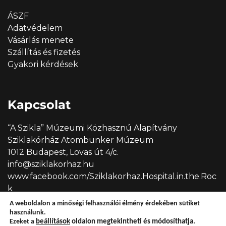
ÁSZF
Adatvédelem
Vásárlás menete
Szállítás és fizetés
Gyakori kérdések
Kapcsolat
“A Szikla” Múzeumi Közhasznú Alapítvány
Sziklakórház Atombunker Múzeum
1012 Budapest, Lovas út 4/c.
info@sziklakorhaz.hu
www.facebook.com/Sziklakorhaz.Hospital.in.the.Roc
k
A weboldalon a minőségi felhasználói élmény érdekében sütiket
használunk.
Ezeket a
beállítások
oldalon megtekintheti és módosíthatja.