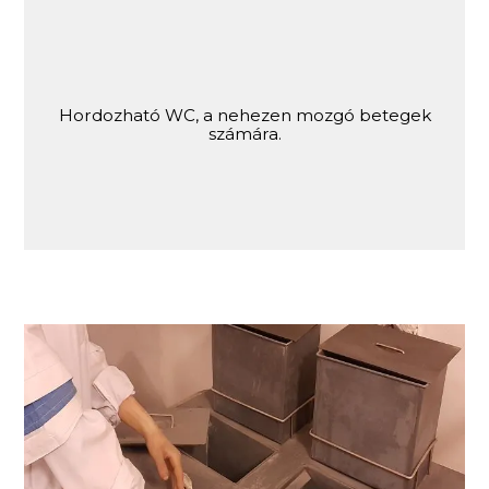
Hordozható WC, a nehezen mozgó betegek
számára.
Kötözőkocsi. Kórtermi ellátáshoz szükséges
mozgatható tároló.