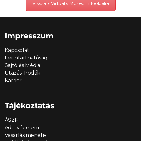
Vissza a Virtuális Múzeum főoldalra
Impresszum
Kapcsolat
Fenntarthatóság
Sajtó és Média
Utazási Irodák
Karrier
Tájékoztatás
ÁSZF
Adatvédelem
Vásárlás menete