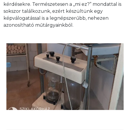
kérdésekre. Természetesen a „mi ez?” mondattal is
sokszor találkozunk, ezért készültünk egy
képválogatással is a legnépszerűbb, nehezen
azonosítható műtárgyainkból.
Műtétek során használt váladékszívó készülék.
Hidrovac-22 típus.