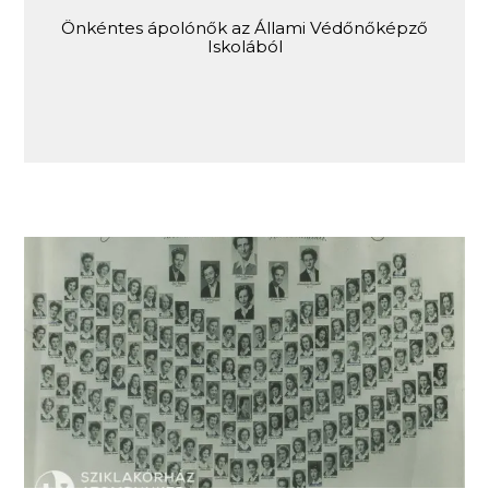
Önkéntes ápolónők az Állami Védőnőképző
Iskolából
Az Állami Védőnőképző Iskola tablója