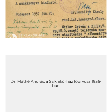
Dokumentum dr. Boros Vida munkájának
felfüggesztéséről
Dr. Máthé András, a Sziklakórház főorvosa 1956-
ban.