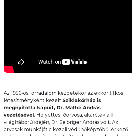
Az 1956-os forradalom kezdetekor az ekkor titkos
létesítményként kezelt
Sziklakórház is
megnyitotta kapuit, Dr. Máthé András
vezetésével.
Helyettes főorvosa, akárcsak a II.
világháború idején, Dr. Seibriger András volt. Az
orvosok munkáját a közeli védőnőképzőből érkező