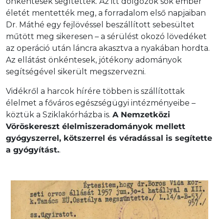
önkéntesek segítették. Az itt dolgozók sok ember
életét mentették meg, a forradalom első napjaiban
Dr. Máthé egy fejlövéssel beszállított sebesültet
műtött meg sikeresen – a sérülést okozó lövedéket
az operáció után láncra akasztva a nyakában hordta.
Az ellátást önkéntesek, jótékony adományok
segítségével sikerült megszervezni.
Vidékről a harcok hírére többen is szállítottak
élelmet a főváros egészségügyi intézményeibe –
köztük a Sziklakórházba is.
A Nemzetközi
Vöröskereszt élelmiszeradományok mellett
gyógyszerrel, kötszerrel és véradással is segítette
a gyógyítást.
.