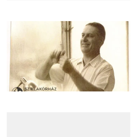
Dr. Seibriger András, a Sziklakórház helyettes
főorvosa 1956-ban.