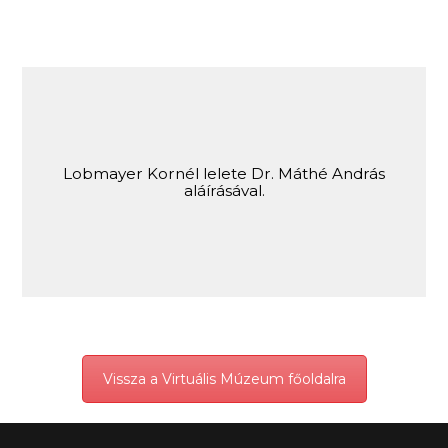
Lobmayer Kornél lelete Dr. Máthé András
aláírásával.
Vissza a Virtuális Múzeum főoldalra