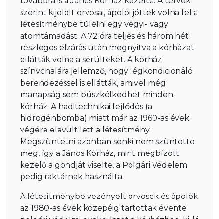
továbbra is a János Kórház kezelte. A tervek
szerint kijelölt orvosai, ápolói jöttek volna fel a
létesítménybe túlélni egy vegyi- vagy
atomtámadást. A 72 óra teljes és három hét
részleges elzárás után megnyitva a kórházat
ellátták volna a sérülteket. A kórház
színvonalára jellemző, hogy légkondicionáló
berendezéssel is ellátták, amivel még
manapság sem büszkélkedhet minden
kórház. A haditechnikai fejlődés (a
hidrogénbomba) miatt már az 1960-as évek
végére elavult lett a létesítmény.
Megszüntetni azonban senki nem szüntette
meg, így a János Kórház, mint megbízott
kezelő a gondját viselte, a Polgári Védelem
pedig raktárnak használta.
A létesítménybe vezényelt orvosok és ápolók
az 1980-as évek közepéig tartottak évente