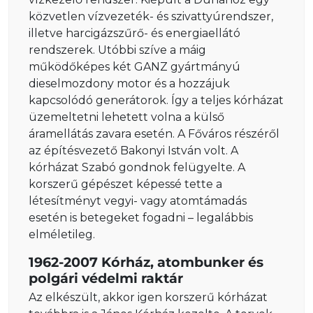
közvetlen vízvezeték- és szivattyúrendszer,
illetve harcigázszűrő- és energiaellátó
rendszerek. Utóbbi szíve a máig
működőképes két GANZ gyártmányú
dieselmozdony motor és a hozzájuk
kapcsolódó generátorok. Így a teljes kórházat
üzemeltetni lehetett volna a külső
áramellátás zavara esetén. A Főváros részéről
az építésvezető Bakonyi István volt. A
kórházat Szabó gondnok felügyelte. A
korszerű gépészet képessé tette a
létesítményt vegyi- vagy atomtámadás
esetén is betegeket fogadni – legalábbis
elméletileg.
1962-2007 Kórház, atombunker és
polgári védelmi raktár
Az elkészült, akkor igen korszerű kórházat