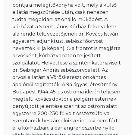
pontja a melegítőkonyha volt, mely a külső
ellátás megszűnése után, csak nehezen
tudta megoldani az önálló működést. A
kórházat a Szent János Kórház felügyelete
alá rendelték, vezetőjének dr. Kovács István
egyetemi adjunktust, sebész főorvost
nevezték ki (a képen). Ő a frontot is megjárta
orvosként, kórházvonaton teljesített
szolgálatot. Helyettese a szintén katonaviselt
dr. Seibriger András sebészorvos lett. Az
orvosi ellátást a Vöröskereszt önkéntes
ápolónői segítették. A 94 ágyas létesítmény
Budapest 1944-45-ös ostroma idején teljesen
megtelt. Kovács doktor a polgármesternek
benyújtott jelentése szerint az ostrom alatt
egyszerre 200-230 fő volt összezsúfolva.
Szemtanúk beszámolói szerint, aki nem fért
el a kórházban, a barlangrendszerbe nyíló