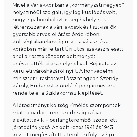
Mivel a Vár akkoriban a „kormányzati negyed”
helyszínéül szolgált, így logikus lépés volt,
hogy egy bombabiztos segélyhelyet is
létrehozzanak a vári lakosok és tisztviselők
gyorsabb orvosi ellátása érdekében.
Költségtakarékosság miatt a választás a
korábban már feltárt Úri utcai szakaszra esett,
ahol a riasztóközpont építményét
egészítették ki a segélyhellyel. Bejárata az I.
kerületi városházáról nyílt. A honvédelmi
miniszter utasításával összhangban Szendy
Károly, Budapest előrelátó polgármestere
rendelte el a Sziklakórház kiépítését.
A létesítményt költségkímélési szempontok
miatt a barlangrendszerhez igazítva
alakították ki – barlangteremből szoba lett,
járatból folyosó. Az építkezés 1941 és 1943
között megfeszített ütemben folyt, végül