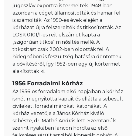
jugoszláv exportra is termeltek. 1948-ban
azonban a céget államosították és hamar fel
is számolták. Az 1950-es évek elején a
kórházat újra felszerelték és titkosították. Az
LOSK 0101/1-es rejtjelszámot kapta a
„szigorúan titkos” minősítés mellé. A
titkosítást csak 2002-ben oldották fel. A
hidegháborús feszültség hatására döntöttek
a bővítéséről, így 1952-ben egy új kórtermet
alakítottak ki.
1956 Forradalmi kórház
Az 1956-os forradalom első napjaiban a kórház
ismét megnyitotta kapuit és ellátta a sebesült
civileket, forradalmárokat, katonákat. A
kórház vezetője a János Kórház kiváló
sebésze, dr. Máthé András lett. Szemtanúk
szerint nyakában láncon hordta az első
fejlövéses sérült agyából kioperált golyót. A