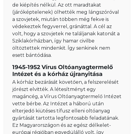
de kiépítés nélkül. Az ott maradtakat
(járóképtelenek) ölhették meg lángszóróval
a szovjetek, miután többen még fekve is
védekeztek fegyverrel, gránáttal. A cél az
volt, hogy a szovjetek ne találjanak katonát a
Sziklakórházban, így hamar civilbe
öltöztettek mindenkit. Így senkinek nem
esett bántódása.
1945-1952 Vírus Oltóanyagtermelő
Intézet és a kórház újranyitása
A kórház bezárását követően, a felszerelését
jórészt elvitték. A létesítményt egy
magáncég, a Vírus Oltóanyagtermelő Intézet
vette bérbe. Az Intézet a háború után
elterjedő kiütéses tífusz elleni oltóanyag
gyártását tartotta legfontosabb feladatának.
Ez Magyarországon és az egész délkelet-
európai régióban egyedülálló volt, így