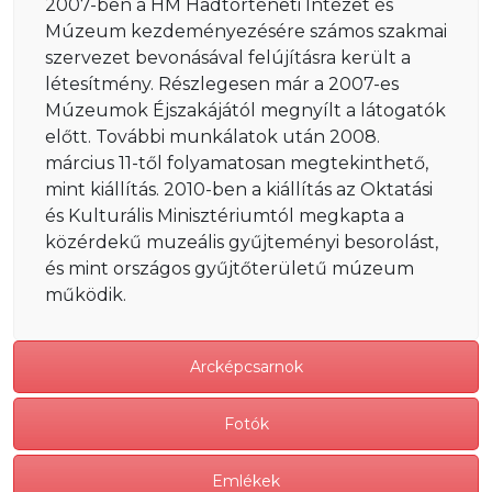
2007-ben a HM Hadtörténeti Intézet és
Múzeum kezdeményezésére számos szakmai
szervezet bevonásával felújításra került a
létesítmény. Részlegesen már a 2007-es
Múzeumok Éjszakájától megnyílt a látogatók
előtt. További munkálatok után 2008.
március 11-től folyamatosan megtekinthető,
mint kiállítás. 2010-ben a kiállítás az Oktatási
és Kulturális Minisztériumtól megkapta a
közérdekű muzeális gyűjteményi besorolást,
és mint országos gyűjtőterületű múzeum
működik.
Arcképcsarnok
Fotók
Emlékek