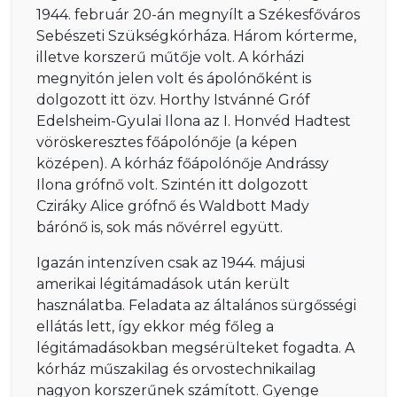
1944. február 20-án megnyílt a Székesfőváros
Sebészeti Szükségkórháza. Három kórterme,
illetve korszerű műtője volt. A kórházi
megnyitón jelen volt és ápolónőként is
dolgozott itt özv. Horthy Istvánné Gróf
Edelsheim-Gyulai Ilona az I. Honvéd Hadtest
vöröskeresztes főápolónője (a képen
középen). A kórház főápolónője Andrássy
Ilona grófnő volt. Szintén itt dolgozott
Cziráky Alice grófnő és Waldbott Mady
bárónő is, sok más nővérrel együtt.
Igazán intenzíven csak az 1944. májusi
amerikai légitámadások után került
használatba. Feladata az általános sürgősségi
ellátás lett, így ekkor még főleg a
légitámadásokban megsérülteket fogadta. A
kórház műszakilag és orvostechnikailag
nagyon korszerűnek számított. Gyenge