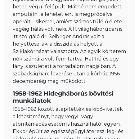
beteg végül felépült. Máthé nem engedett
amputálni, a lehetetlent is megpróbálva
operált – sikerrel, amiért számos túlélő élete
végéig hálás volt neki. A II. világháborúban is
itt szolgáló dr. Seibriger András volt a
helyettese, aki a disszidálás helyett a
Sziklakórházat választotta. Az egyik kórterem
nők számára volt fenntartva. Hat fiú és egy
lány is született a forradalom napjaiban. A
szabadságharc leverése után a kórház 1956
decemberéig még működött.
1958-1962 Hidegháborús bővítési
munkálatok
1958-1962 között átépítették és kibővítették
a létesítményt, hogy vegyi- vagy
atomtámadás esetén is használható legyen.
Ekkor épült az egészségügyi áteresz, lég- és
vízkezelő rendszer. Kiépült a Dunához egy