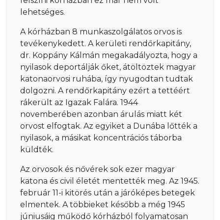
felszíni kórházban ez már nem volt
lehetséges.
A kórházban 8 munkaszolgálatos orvos is
tevékenykedett. A kerületi rendőrkapitány,
dr. Koppány Kálmán megakadályozta, hogy a
nyilasok deportálják őket, átöltöztek magyar
katonaorvosi ruhába, így nyugodtan tudtak
dolgozni. A rendőrkapitány ezért a tettéért
rákerült az Igazak Falára. 1944
novemberében azonban árulás miatt két
orvost elfogtak. Az egyiket a Dunába lőtték a
nyilasok, a másikat koncentrációs táborba
küldték.
Az orvosok és nővérek sok ezer magyar
katona és civil életét mentették meg. Az 1945.
február 11-i kitörés után a járóképes betegek
elmentek. A többieket később a még 1945
júniusáig működő kórházból folyamatosan