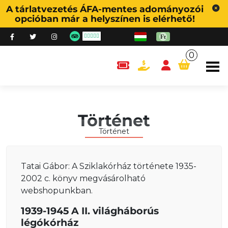
A tárlatvezetés ÁFA-mentes adományozói
opcióban már a helyszínen is elérhető!
0
content.cart
Történet
Történet
Tatai Gábor: A Sziklakórház története 1935-
2002 c. könyv megvásárolható
webshopunkban.
1939-1945 A II. világháborús
légókórház