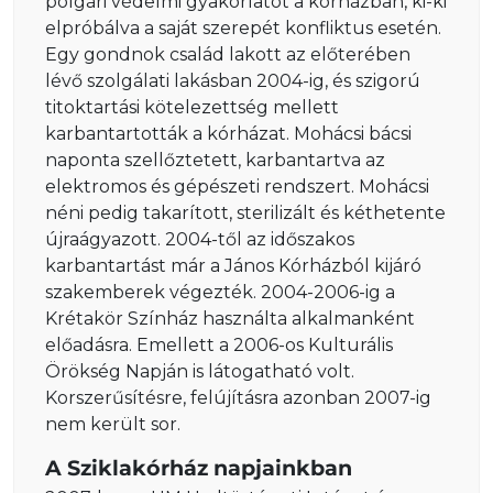
polgári védelmi gyakorlatot a kórházban, ki-ki
elpróbálva a saját szerepét konfliktus esetén.
Egy gondnok család lakott az előterében
lévő szolgálati lakásban 2004-ig, és szigorú
titoktartási kötelezettség mellett
karbantartották a kórházat. Mohácsi bácsi
naponta szellőztetett, karbantartva az
elektromos és gépészeti rendszert. Mohácsi
néni pedig takarított, sterilizált és kéthetente
újraágyazott. 2004-től az időszakos
karbantartást már a János Kórházból kijáró
szakemberek végezték. 2004-2006-ig a
Krétakör Színház használta alkalmanként
előadásra. Emellett a 2006-os Kulturális
Örökség Napján is látogatható volt.
Korszerűsítésre, felújításra azonban 2007-ig
nem került sor.
A Sziklakórház napjainkban