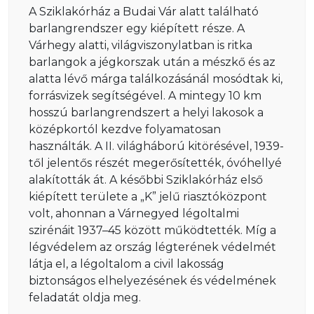
A Sziklakórház a Budai Vár alatt található
barlangrendszer egy kiépített része. A
Várhegy alatti, világviszonylatban is ritka
barlangok a jégkorszak után a mészkő és az
alatta lévő márga találkozásánál mosódtak ki,
forrásvizek segítségével. A mintegy 10 km
hosszú barlangrendszert a helyi lakosok a
középkortól kezdve folyamatosan
használták. A II. világháború kitörésével, 1939-
től jelentős részét megerősítették, óvóhellyé
alakították át. A későbbi Sziklakórház első
kiépített területe a „K” jelű riasztóközpont
volt, ahonnan a Várnegyed légoltalmi
szirénáit 1937–45 között működtették. Míg a
légvédelem az ország légterének védelmét
látja el, a légoltalom a civil lakosság
biztonságos elhelyezésének és védelmének
feladatát oldja meg.