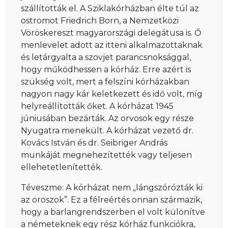
szállították el. A Sziklakórházban élte túl az
ostromot Friedrich Born, a Nemzetközi
Vöröskereszt magyarországi delegátusa is. Ő
menlevelet adott az itteni alkalmazottaknak
és letárgyalta a szovjet parancsnoksággal,
hogy működhessen a kórház. Erre azért is
szükség volt, mert a felszíni kórházakban
nagyon nagy kár keletkezett és idő volt, míg
helyreállították őket. A kórházat 1945
júniusában bezárták. Az orvosok egy része
Nyugatra menekült. A kórházat vezető dr.
Kovács István és dr. Seibriger András
munkáját megnehezítették vagy teljesen
ellehetetlenítették.
Téveszme: A kórházat nem „lángszórózták ki
az oroszok”. Ez a félreértés onnan származik,
hogy a barlangrendszerben el volt különítve
a németeknek egy rész kórház funkciókra,