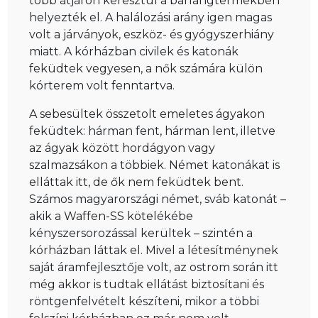
több átjárón keresztül a barlangtermekben
helyezték el. A halálozási arány igen magas
volt a járványok, eszköz- és gyógyszerhiány
miatt. A kórházban civilek és katonák
feküdtek vegyesen, a nők számára külön
kórterem volt fenntartva.
A sebesültek összetolt emeletes ágyakon
feküdtek: hárman fent, hárman lent, illetve
az ágyak között hordágyon vagy
szalmazsákon a többiek. Német katonákat is
elláttak itt, de ők nem feküdtek bent.
Számos magyarországi német, sváb katonát –
akik a Waffen-SS kötelékébe
kényszersorozással kerültek – szintén a
kórházban láttak el. Mivel a létesítménynek
saját áramfejlesztője volt, az ostrom során itt
még akkor is tudtak ellátást biztosítani és
röntgenfelvételt készíteni, mikor a többi