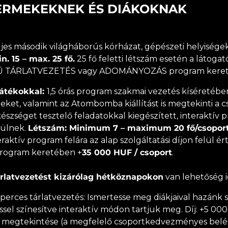
ERMEKEKNEK ÉS DIÁKOKNAK
ljes második világháborús kórházat, gépészeti helyiségek
. 15 – max. 25 fő.
25 fő feletti létszám esetén a látoga
ZERŰ TÁRLATVEZETÉS vagy ADOMÁNYOZÁS program kere
játékokkal:
1,5 órás program szakmai vezetés kíséretében
eket, valamint az Atombomba kiállítást is megtekinti a 
készséget tesztelő feladatokkal kiegészített, interaktí
sülnek.
Létszám: Minimum 7 – maximum 20 fő/csopor
raktív program felára az alap szolgáltatási díjon felül
ogram keretében +
35 000 HUF / csoport
.
tárlatvezetést kizárólag hétköznapokon
van lehetőség i
perces tárlatvezetés: Ismertesse meg diákjaival hazánk 
el színesítve interaktív módon tartjuk meg. Díj: +5 000 
ény megtekintése (a megfelelő csoportkedvezményes bel