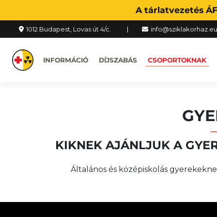
A tárlatvezetés Á
1012 Budapest, Lovas út 4/c.
info@sziklakorhaz.e
INFORMÁCIÓ
DÍJSZABÁS
CSOPORTOKNAK
GY
KIKNEK AJÁNLJUK A GYE
Általános és középiskolás gyerekeknek,