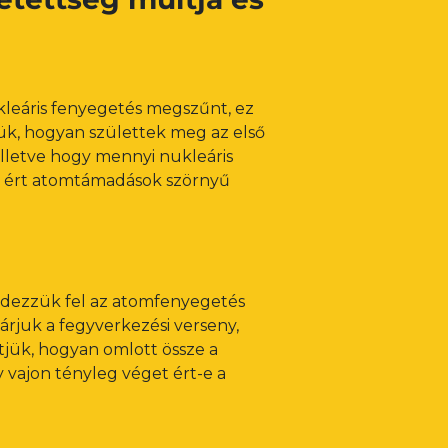
leáris fenyegetés megszűnt, ez
sük, hogyan születtek meg az első
lletve hogy mennyi nukleáris
it ért atomtámadások szörnyű
edezzük fel az atomfenyegetés
rjuk a fegyverkezési verseny,
tjük, hogyan omlott össze a
y vajon tényleg véget ért-e a