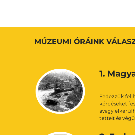
MÚZEUMI ÓRÁINK VÁLAS
1. Magya
Fedezzük fel 
kérdéseket fes
avagy elkerülhe
tetteit és vég