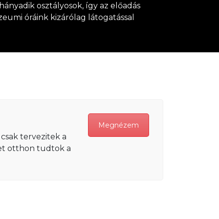
hányadik osztályosok, így az előadás
eumi óráink kizárólag látogatással
Megnézem
csak tervezitek a
ket otthon tudtok a