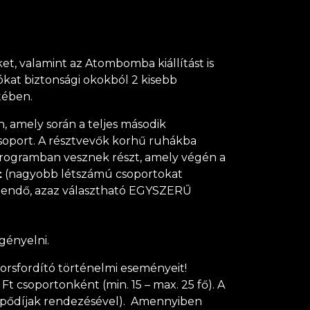
et, valamint az Atombomba kiállítást is
tókat biztonsági okokból 2 kisebb
tében.
, amely során a teljes második
csoport. A résztvevők korhű ruhákba
v programban vesznek részt, amely végén a
t
(nagyobb létszámú csoportokat
 értendő, azaz választható EGYSZERŰ
gényelni.
sorsfordító történelmi eseményeit!
Ft csoportonként (min. 15 – max. 25 fő). A
épődíjak rendezésével). Amennyiben