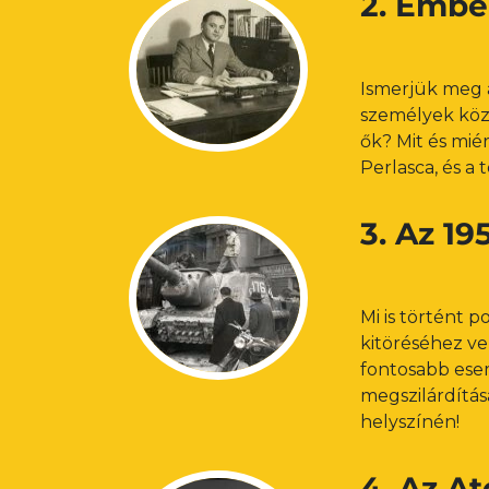
2. Embe
Ismerjük meg 
személyek közü
ők? Mit és mié
Perlasca, és a
3. Az 19
Mi is történt
kitöréséhez vez
fontosabb ese
megszilárdítás
helyszínén!
4. Az A