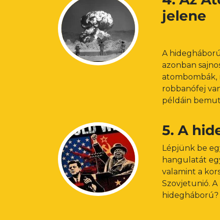
jelene
A hidegháború
azonban sajnos
atombombák, m
robbanófej van
példáin bemut
5. A hi
Lépjünk be eg
hangulatát egy
valamint a kor
Szovjetunió. A 
hidegháború?