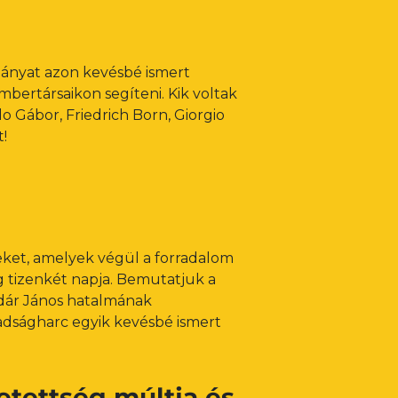
ányat azon kevésbé ismert
mbertársaikon segíteni. Kik voltak
o Gábor, Friedrich Born, Giorgio
t!
eket, amelyek végül a forradalom
ág tizenkét napja. Bemutatjuk a
ádár János hatalmának
badságharc egyik kevésbé ismert
etettség múltja és