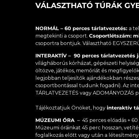
VÁLASZTHATÓ TÚRÁK GY
NORMÁL – 60 perces tárlatvezetés:
a te
megtekinti a csoport.
Csoportlétszám: min
csoportra bontjuk. Választható EGYS
INTERAKTÍV – 90 perces tárlatvezetés 
világháborús kórházat, gépészeti helyiség
öltözve, játékos, memóriát és megfigyelő
legjobban teljesítők ajándékokban része
csoportbontással tudunk fogadni). Az inte
TÁRLATVEZETÉS vagy ADOMÁNYOZÁS pr
Tájékoztatjuk Önöket, hogy
interaktív 
MÚZEUMI ÓRA
– 45 perces előadás + 60 
Múzeumi óráinkat 45 perc hosszan, vetítéss
foglalkozás előtt vagy után a létesítm