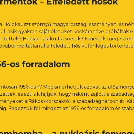
rmentők – Elfeledett hősök
a Holokauszt szörnyű magyarországi eseményeit, és néh
l, akik gyakran saját életüket kockára téve próbáltak e
rt tettek? Hogyan alakult a sorsuk? Ismerjük meg Sztehl
 további méltatlanul elfeledett hős különleges történeté
56-os forradalom
 pontosan 1956-ban? Megismerhetjük azokat az előzmény
ettek, és azt is kifejtjük, hogy miként zajlott a szabads
ményeket a Rákosi-korszaktól, a szabadságharcon át, K
áig. Fedezzük fel mindezt az 1956-os forradalom és sza
tombomba – a nukleáris fenyeg