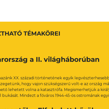
ZTHATÓ TÉMAKÖREI
rország a II. világháborúban
hazánk XX. századi történetének egyik legvészterhesebb
zegetünk, hogy vajon szükségszerű volt-e az ország más
tő lehetett volna a katasztrófa. Megismerhetjük a király 
ül bukását. Mindezt a főváros 1944-45-ös ostromának egyi