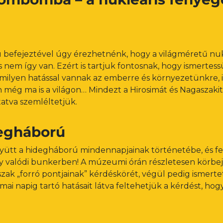
 befejeztével úgy érezhetnénk, hogy a világméretű nuk
 nem így van. Ezért is tartjuk fontosnak, hogy ismertes
ilyen hatással vannak az emberre és környezetünkre, i
 még ma is a világon… Mindezt a Hirosimát és Nagaszak
atva szemléltetjük.
degháború
yütt a hidegháború mindennapjainak történetébe, és f
 valódi bunkerben! A múzeumi órán részletesen körbejá
szak „forró pontjainak” kérdéskörét, végül pedig ismerte
mai napig tartó hatásait látva feltehetjük a kérdést, hog