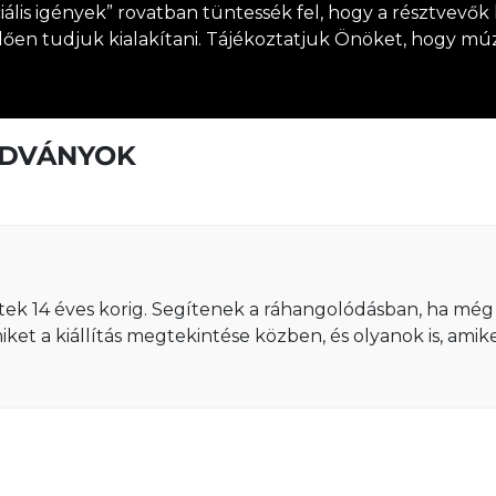
ális igények” rovatban tüntessék fel, hogy a résztvevők 
en tudjuk kialakítani. Tájékoztatjuk Önöket, hogy múz
ADVÁNYOK
etek 14 éves korig. Segítenek a ráhangolódásban, ha még 
iket a kiállítás megtekintése közben, és olyanok is, ami