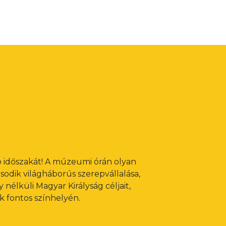
 időszakát! A múzeumi órán olyan
odik világháborús szerepvállalása,
nélküli Magyar Királyság céljait,
k fontos színhelyén.