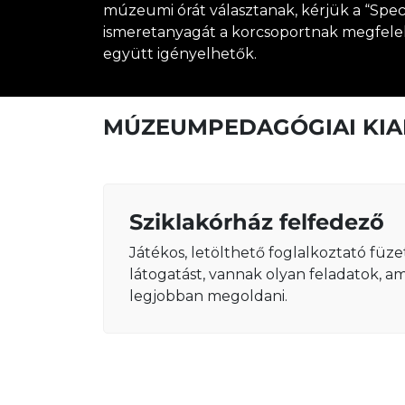
múzeumi órát választanak, kérjük a “Speci
ismeretanyagát a korcsoportnak megfelelő
együtt igényelhetők.
MÚZEUMPEDAGÓGIAI KI
Sziklakórház felfedező
Játékos, letölthető foglalkoztató füz
látogatást, vannak olyan feladatok, am
legjobban megoldani.