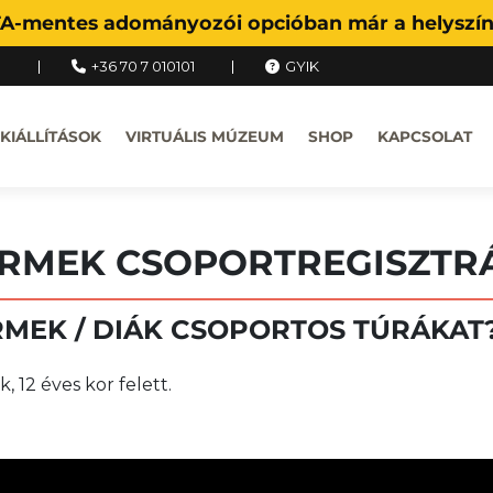
FA-mentes adományozói opcióban már a helyszíne
u
+36 70 7 010101
GYIK
KIÁLLÍTÁSOK
VIRTUÁLIS MÚZEUM
SHOP
KAPCSOLAT
ERMEK
CSOPORTREGISZTR
RMEK / DIÁK CSOPORTOS TÚRÁKAT
 12 éves kor felett.