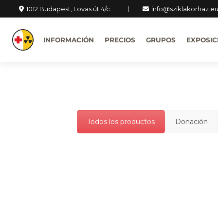
1012 Budapest, Lovas út 4/c.
info@sziklakorhaz.e
INFORMACIÓN
PRECIOS
GRUPOS
EXPOSIC
Todos los productos
Donación