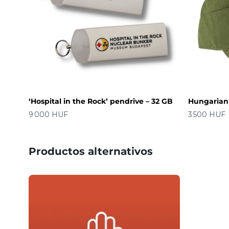
‘Hospital in the Rock’ pendrive – 32 GB
Hungarian 
Precio
Precio
9 000 HUF
3 500 HUF
Productos alternativos