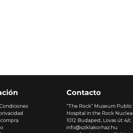
ación
Contacto
Condiciones
“The Rock” Museum Public 
privacidad
Hospital in the Rock Nucl
 compra
1012 Budapest, Lovas út 4/c.
go
info@sziklakorhaz.hu