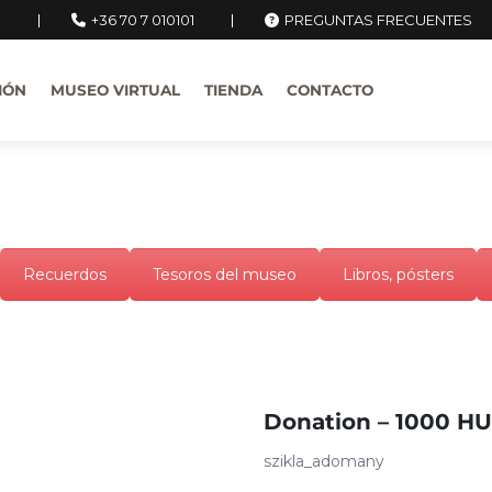
u
+36 70 7 010101
PREGUNTAS FRECUENTES
IÓN
MUSEO VIRTUAL
TIENDA
CONTACTO
Recuerdos
Tesoros del museo
Libros, pósters
Donation – 1000 H
szikla_adomany