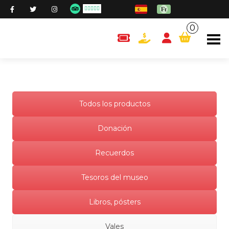
0
content.cart
Todos los productos
Donación
Recuerdos
Tesoros del museo
Libros, pósters
Vales