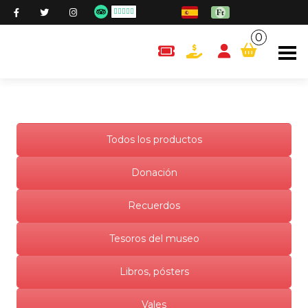
0
content.cart
Todos los productos
Donación
Recuerdos
Tesoros del museo
Libros, pósters
Vales