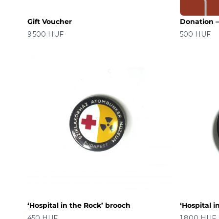
Gift Voucher
Donation 
价格
价格
9 500 HUF
500 HUF
‘Hospital in the Rock’ brooch
‘Hospital 
价格
价格
450 HUF
1 800 HUF