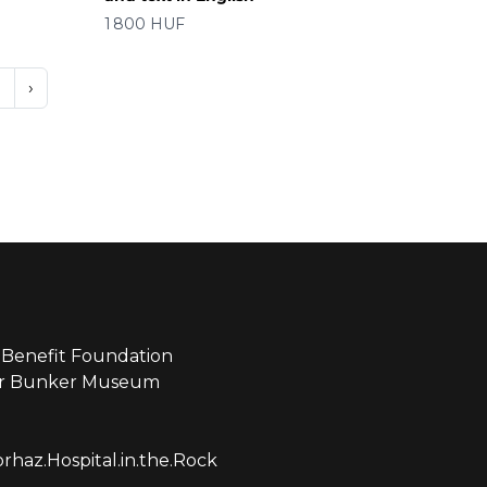
价格
1 800 HUF
7
›
Benefit Foundation
ear Bunker Museum
haz.Hospital.in.the.Rock