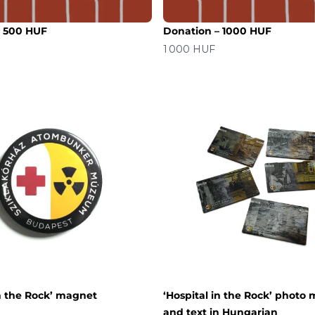
– 500 HUF
Donation – 1000 HUF
价格
1 000 HUF
in the Rock’ magnet
‘Hospital in the Rock’ photo
and text in Hungarian