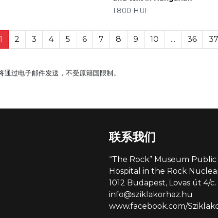
价格
1 800 HUF
1
2
3
4
5
6
7
8
9
10
...
36
3
票将通过电子邮件发送，不受原籍国限制。
联系我们
“The Rock” Museum Public 
Hospital in the Rock Nucl
1012 Budapest, Lovas út 4/c.
info@sziklakorhaz.hu
www.facebook.com/Sziklakor