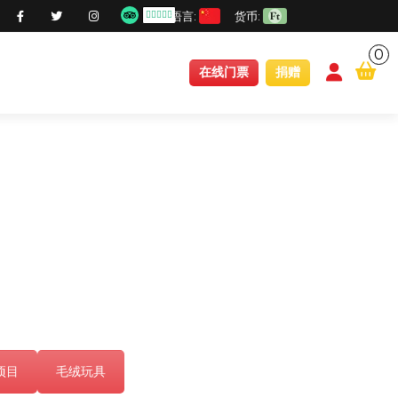
语言:
货币:
0
conten
在线门票
捐赠
项目
毛绒玩具