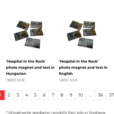
‘Hospital in the Rock’
‘Hospital in the Rock’
photo magnet and text in
photo magnet and text in
Hungarian
English
Prezzo
Prezzo
1 800 HUF
1 800 HUF
1
2
3
4
5
6
7
8
9
10
...
36
3
* Attualmente spediamo i prodotti fisici solo in Ungheria.