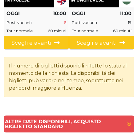
IN INGLESE
IN UNGHERESE
OGGI
10:00
OGGI
11:00
Posti vacanti
5
Posti vacanti
19
Tour normale
60 minuti
Tour normale
60 minuti
Scegli e avanti
Scegli e avanti
Il numero di biglietti disponibili riflette lo stato al
momento della richiesta. La disponibilità dei
biglietti può variare nel tempo, soprattutto nei
periodi di maggiore affluenza.
ALTRE DATE DISPONIBILI, ACQUISTO
BIGLIETTO STANDARD